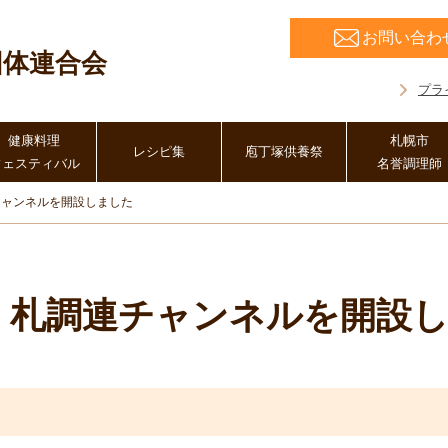
お問い合わ
団体連合会
プラ
健康料理
札幌市
レシピ集
庖丁塚供養祭
フェスティバル
名誉調理師
連チャンネルを開設しました
動画・札調連チャンネルを開設