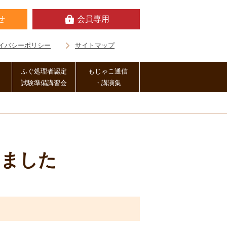
せ
会員専用
イバシーポリシー
サイトマップ
ふぐ処理者認定
もじゃこ通信
試験準備講習会
・講演集
しました