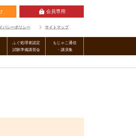
せ
会員専用
イバシーポリシー
サイトマップ
ふぐ処理者認定
もじゃこ通信
試験準備講習会
・講演集