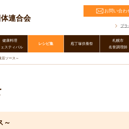
お問い合わ
団体連合会
プラ
健康料理
札幌市
レシピ集
庖丁塚供養祭
フェスティバル
名誉調理師
枝豆ソース～
食
ス～