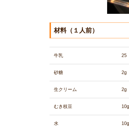
材料（１人前）
牛乳
25
砂糖
2g
生クリーム
2g
むき枝豆
10
水
10