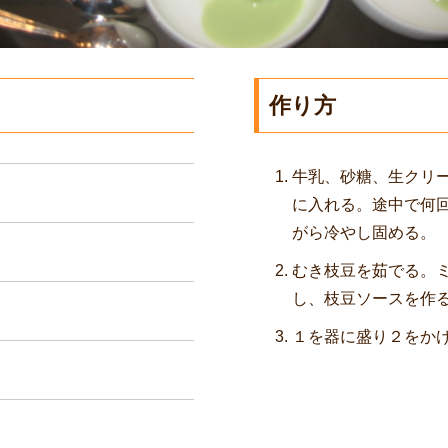
作り方
牛乳、砂糖、生クリ
に入れる。途中で何
がら冷やし固める。
むき枝豆を茹でる。
し、枝豆ソースを作
１を器に盛り２をか
g
g