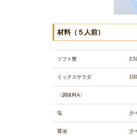
材料（５人前）
ソフト蟹
2.
ミックスサラダ
10
〈調味料A〉
塩
少
醤油
少