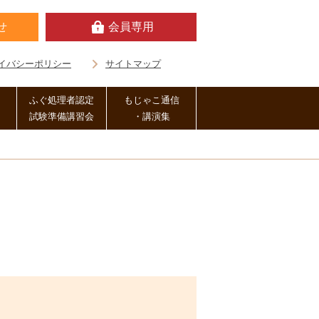
せ
会員専用
イバシーポリシー
サイトマップ
ふぐ処理者認定
もじゃこ通信
試験準備講習会
・講演集