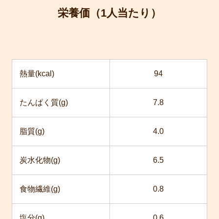
栄養価（1人当たり）
熱量(kcal)
94
たんぱく質(g)
7.8
脂質(g)
4.0
炭水化物(g)
6.5
食物繊維(g)
0.8
塩分(g)
0.6