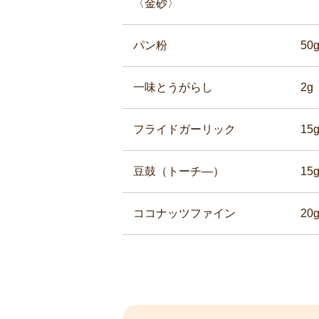
〈金砂〉
パン粉
50
一味とうがらし
2g
フライドガーリック
15
豆鼓（トーチ―）
15
ココナッツファイン
20