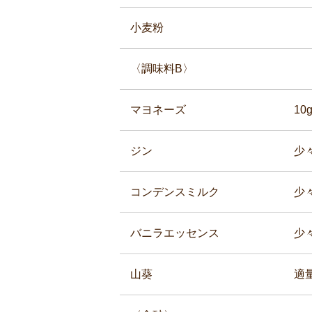
小麦粉
〈調味料B〉
マヨネーズ
10
ジン
少
コンデンスミルク
少
バニラエッセンス
少
山葵
適