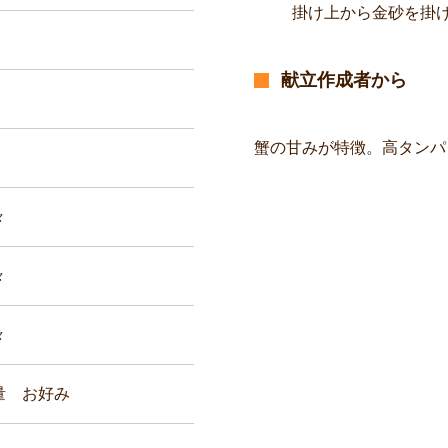
掛け上から金砂を掛
献立作成者から
蟹の甘みが特徴。高タンパ
g
々
々
々
量 お好み