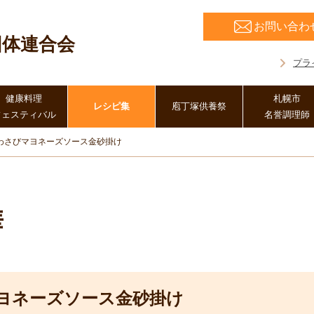
お問い合わ
団体連合会
プラ
健康料理
札幌市
レシピ集
庖丁塚供養祭
フェスティバル
名誉調理師
わさびマヨネーズソース金砂掛け
華
ヨネーズソース金砂掛け