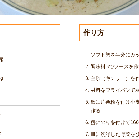
作り方
ソフト蟹を半分にカ
5尾
調味料Bでソースを作
0g
金砂（キンサー）を
材料をフライパンで
蟹に片栗粉を付け小
作る。
々
蟹にのりを付けて160
々
皿に洗浄した野菜を