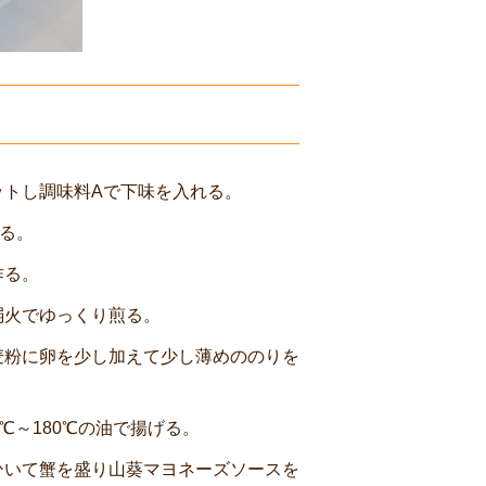
ットし調味料Aで下味を入れる。
る。
作る。
弱火でゆっくり煎る。
麦粉に卵を少し加えて少し薄めののりを
℃～180℃の油で揚げる。
ひいて蟹を盛り山葵マヨネーズソースを